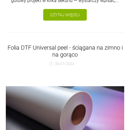
gotowy projekt w kilka sekund — wystarczy wpisać,...
CZYTAJ WIĘCEJ
Folia DTF Universal peel - ściągana na zimno i
na gorąco
30/07/2024