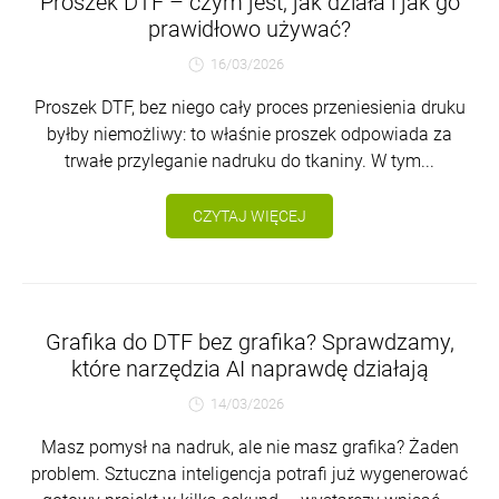
Proszek DTF – czym jest, jak działa i jak go
prawidłowo używać?
16/03/2026
Proszek DTF, bez niego cały proces przeniesienia druku
byłby niemożliwy: to właśnie proszek odpowiada za
trwałe przyleganie nadruku do tkaniny. W tym...
CZYTAJ WIĘCEJ
Grafika do DTF bez grafika? Sprawdzamy,
które narzędzia AI naprawdę działają
14/03/2026
Masz pomysł na nadruk, ale nie masz grafika? Żaden
problem. Sztuczna inteligencja potrafi już wygenerować