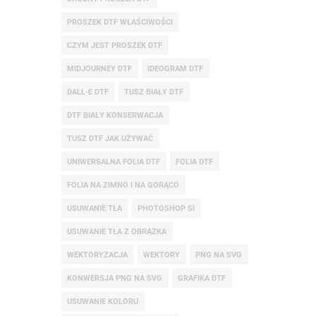
PROSZEK DTF WŁAŚCIWOŚCI
CZYM JEST PROSZEK DTF
MIDJOURNEY DTF
IDEOGRAM DTF
DALL-E DTF
TUSZ BIAŁY DTF
DTF BIAŁY KONSERWACJA
TUSZ DTF JAK UŻYWAĆ
UNIWERSALNA FOLIA DTF
FOLIA DTF
FOLIA NA ZIMNO I NA GORĄCO
USUWANIE TŁA
PHOTOSHOP SI
USUWANIE TŁA Z OBRAZKA
WEKTORYZACJA
WEKTORY
PNG NA SVG
KONWERSJA PNG NA SVG
GRAFIKA DTF
USUWANIE KOLORU