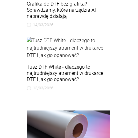
Grafika do DTF bez grafika?
Sprawdzamy, które narzędzia AI
naprawdę działają
14/03/2026
Tusz DTF White - dlaczego to
najtrudniejszy atrament w drukarce
DTF i jak go opanować?
13/03/2026