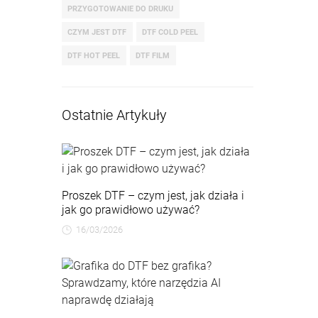
PRZYGOTOWANIE DO DRUKU
CZYM JEST DTF
DTF COLD PEEL
DTF HOT PEEL
DTF FILM
Ostatnie Artykuły
Proszek DTF – czym jest, jak działa i
jak go prawidłowo używać?
16/03/2026