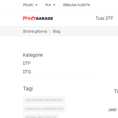


POLSKI
PLN
OBSŁUGA KLIENTA
Tusz DTF
Strona główna
Blog
Kategorie
DTF
DTG
Tagi
T
JAK UŻYWAĆ PROSZEK DTF
GRANULACJA PROSZKU DTF
Jeśli
DROBNY PROSZEK DTF