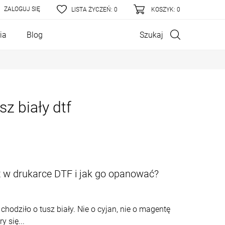
ZALOGUJ SIĘ
LISTA ŻYCZEŃ:
0
KOSZYK
: 0
Szukaj
ia
Blog
sz biały dtf
t w drukarce DTF i jak go opanować?
hodziło o tusz biały. Nie o cyjan, nie o magentę
y się...