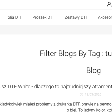
Folia DTF
Proszek DTF
Zestawy DTF
Akcesor
Filter Blogs By Tag :
tu
Blog
usz DTF White - dlaczego to najtrudniejszy atramen
13/03/2026
 kiedykolwiek miałeś problemy z drukarką DTF, prawie na pewno c
— o biel. To jedyny kolor, któr