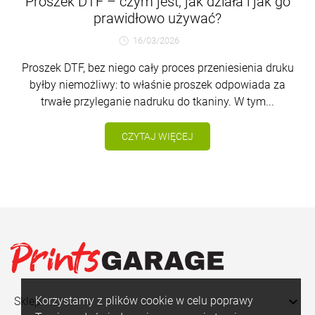
Proszek DTF – czym jest, jak działa i jak go
prawidłowo używać?
16/03/2026
Proszek DTF, bez niego cały proces przeniesienia druku
byłby niemożliwy: to właśnie proszek odpowiada za
trwałe przyleganie nadruku do tkaniny. W tym...
CZYTAJ WIĘCEJ
Korzystamy z plików cookie w celu poprawy

Sklep