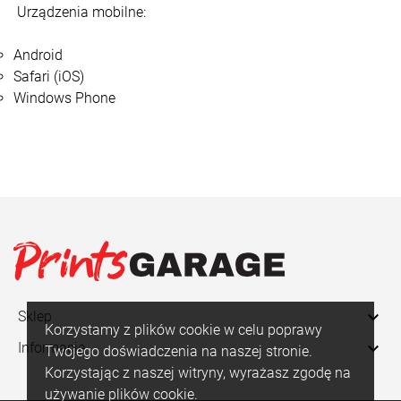
Urządzenia mobilne:
Android
Safari (iOS)
Windows Phone

Sklep
Korzystamy z plików cookie w celu poprawy

Informacje
Twojego doświadczenia na naszej stronie.
Korzystając z naszej witryny, wyrażasz zgodę na
używanie plików cookie.