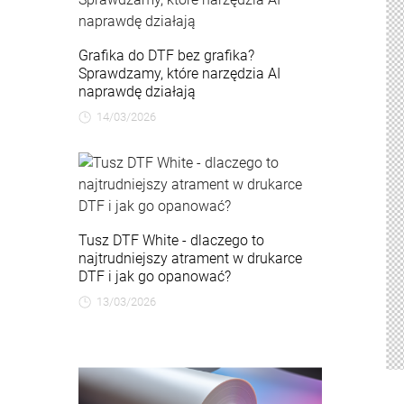
Grafika do DTF bez grafika?
Sprawdzamy, które narzędzia AI
naprawdę działają
14/03/2026
Tusz DTF White - dlaczego to
najtrudniejszy atrament w drukarce
DTF i jak go opanować?
13/03/2026