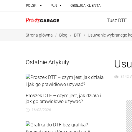


POLSKI
PLN
OBSŁUGA KLIENTA
Tusz DTF
Strona główna
Blog
DTF
Usuwanie wybranego kolo
Usu
Ostatnie Artykuły
3142 W
visibility
Proszek DTF – czym jest, jak działa i
jak go prawidłowo używać?
16/03/2026