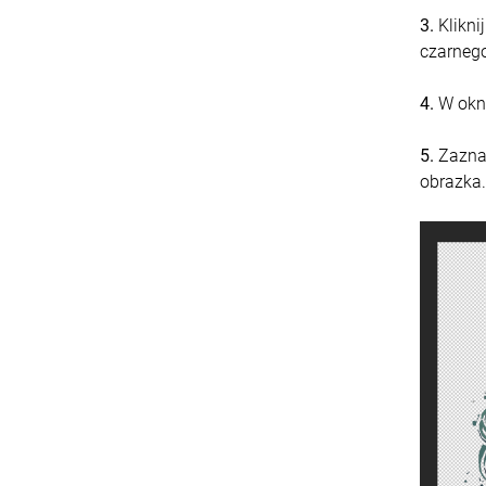
3.
Klikni
czarnego
4.
W okni
5.
Zaznac
obrazka.