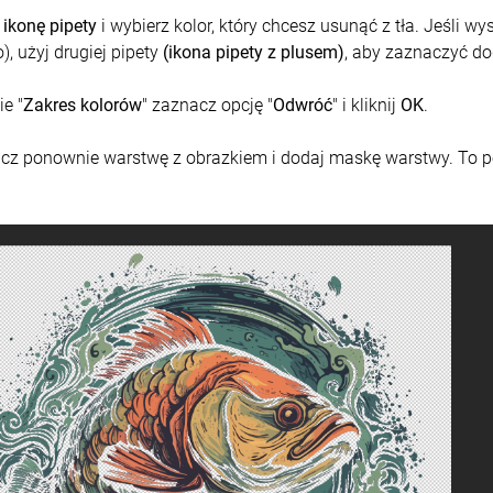
j
ikonę pipety
i wybierz kolor, który chcesz usunąć z tła. Jeśli wy
), użyj drugiej pipety
(ikona pipety z plusem)
, aby zaznaczyć do
e "
Zakres kolorów
" zaznacz opcję "
Odwróć
" i kliknij
OK
.
z ponownie warstwę z obrazkiem i dodaj maskę warstwy. To po