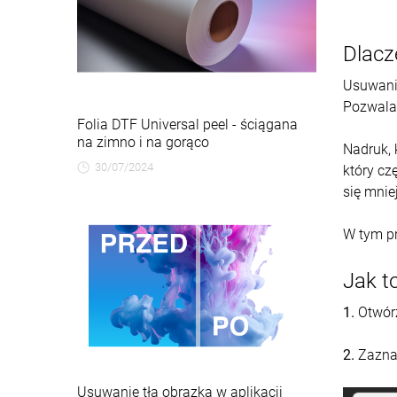
Dlacz
Usuwanie
Pozwala 
Folia DTF Universal peel - ściągana
na zimno i na gorąco
Nadruk, 
30/07/2024
który cz
się mnie
W tym p
Jak t
1.
Otwórz
2.
Zaznac
Usuwanie tła obrazka w aplikacji