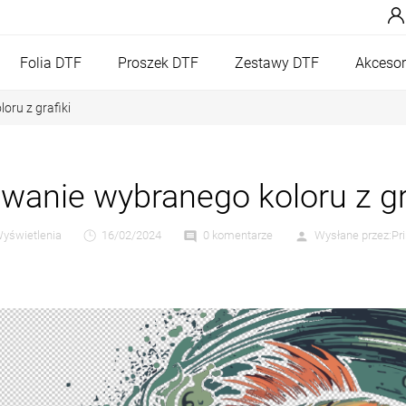
Folia DTF
Proszek DTF
Zestawy DTF
Akcesor
ru z grafiki
wanie wybranego koloru z gr
yświetlenia
16/02/2024
0 komentarze
Wysłane przez:
Pr
comment
person