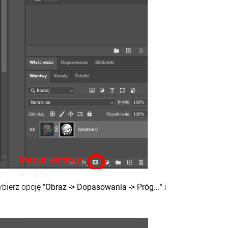
bierz opcję "
Obraz -> Dopasowania -> Próg...
" i