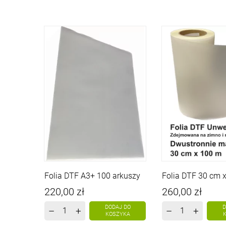
Folia DTF A3+ 100 arkuszy
Folia DTF 30 cm x
Cena
Cena
220,00 zł
260,00 zł
DODAJ DO
D
–
+
–
+
KOSZYKA