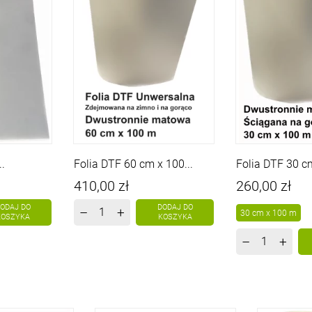
.
Folia DTF 60 cm x 100...
Folia DTF 30 cm
Cena
Cena
410,00 zł
260,00 zł
ODAJ DO
DODAJ DO
–
+
30 cm x 100 m
KOSZYKA
KOSZYKA
–
+