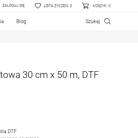
ZALOGUJ SIĘ
LISTA ŻYCZEŃ:
0
KOSZYK
: 0
Szukaj
ia
Blog
atowa 30 cm x 50 m, DTF
olia DTF