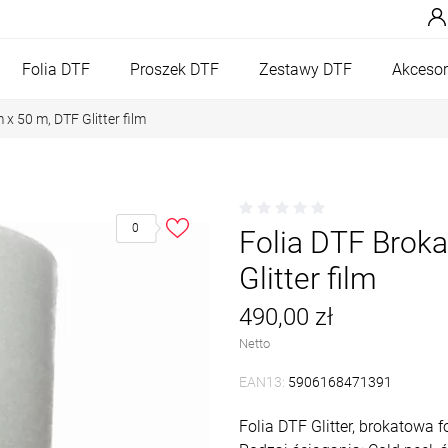
Folia DTF
Proszek DTF
Zestawy DTF
Akcesor
x 50 m, DTF Glitter film
0
Folia DTF Brok
Glitter film
490,00 zł
Netto
EAN13:
5906168471391
Folia DTF Glitter, brokatowa f