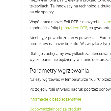
Niezwykła folia DTF z efektem brokatu to no
tekstyliach. Ta innowacyjna technologia druko
na nie spojrzy.
Współpraca naszej Foli DTF z naszymi
tuszam
zgodność z folią i
proszkiem DTF
, co gwarantu
Niestety, z powodu zmian w prawie Unii Europe
produktów na bazie brokatu. W związku z tym, 
Dlatego zachęcamy wszystkich zainteresowanyc
wyczerpaniu nie będziemy w stanie dostarcza
Parametry wgrzewania
Należy wgrzewać w temperaturze 165 °C przez
Po zdjęciu folii utrwalić nadruk poprzez pon
Informacje o bezpieczeństwie
Odpowiedzialność za produkt