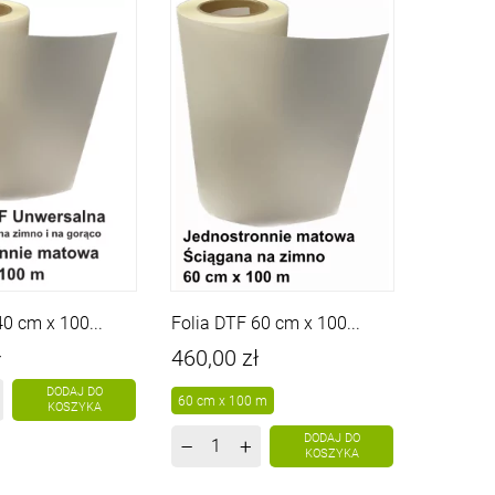
40 cm x 100...
Folia DTF 60 cm x 100...
Cena
ł
460,00 zł
DODAJ DO
60 cm x 100 m
KOSZYKA
DODAJ DO
–
+
KOSZYKA