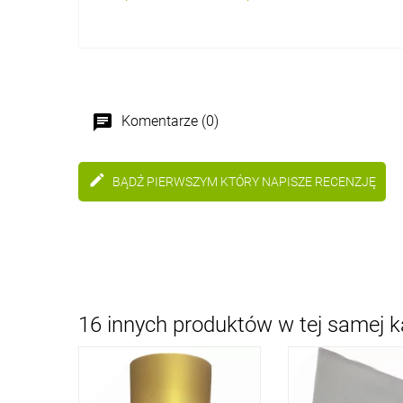
chat
Komentarze (0)
edit
BĄDŹ PIERWSZYM KTÓRY NAPISZE RECENZJĘ
16 innych produktów w tej samej ka