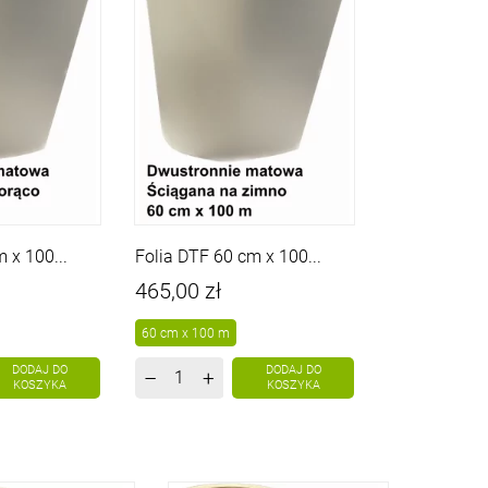
 x 100...
Folia DTF 60 cm x 100...
Cena
465,00 zł
60 cm x 100 m
DODAJ DO
DODAJ DO
–
+
KOSZYKA
KOSZYKA