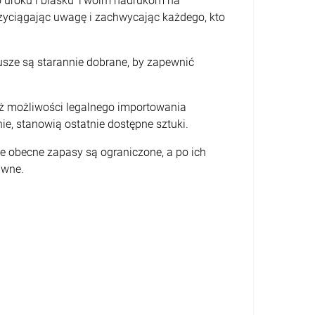
go uroku i blasku Twoim nadrukom na
przyciągając uwagę i zachwycając każdego, kto
tusze są starannie dobrane, by zapewnić
już możliwości legalnego importowania
e, stanowią ostatnie dostępne sztuki.
e obecne zapasy są ograniczone, a po ich
awne.