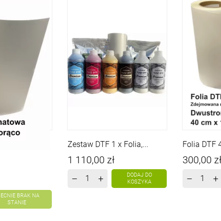
 100...
Zestaw DTF 1 x Folia,...
Folia DTF 
Cena
Cena
1 110,00 zł
300,00 z
DODAJ DO
–
+
–
+
KOSZYKA
ECNIE BRAK NA
STANIE