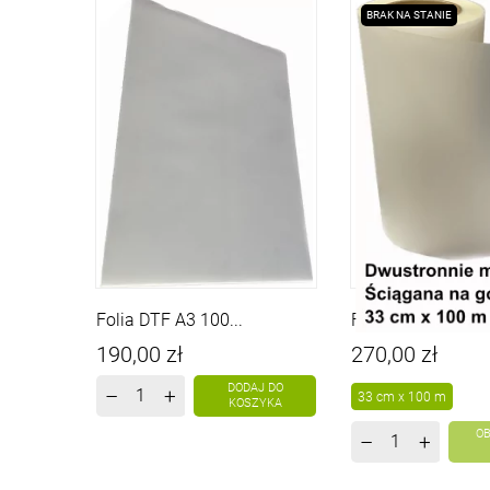
BRAK NA STANIE
Folia DTF A3 100...
Folia DTF 33 cm x
Cena
Cena
190,00 zł
270,00 zł
DODAJ DO
–
+
33 cm x 100 m
KOSZYKA
OB
–
+