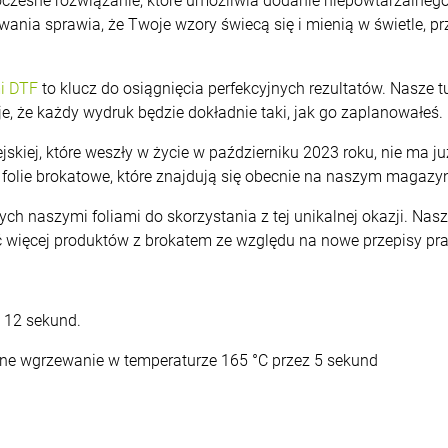
woczesne rozwiązanie, które umożliwia dodanie niepowtarzalne
wania sprawia, że Twoje wzory świecą się i mienią w świetle, 
i DTF
to klucz do osiągnięcia perfekcyjnych rezultatów. Nasze 
je, że każdy wydruk będzie dokładnie taki, jak go zaplanowałeś.
jskiej, które weszły w życie w październiku 2023 roku, nie ma 
folie brokatowe, które znajdują się obecnie na naszym magazyni
h naszymi foliami do skorzystania z tej unikalnej okazji. Nasz
ć więcej produktów z brokatem ze względu na nowe przepisy pr
 12 sekund.
owne wgrzewanie w temperaturze 165 °C przez 5 sekund