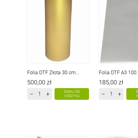
Folia DTF Złota 30 cm...
Folia DTF A3 100..
Cena
Cena
500,00 zł
185,00 zł
DODAJ DO
D
–
+
–
+
KOSZYKA